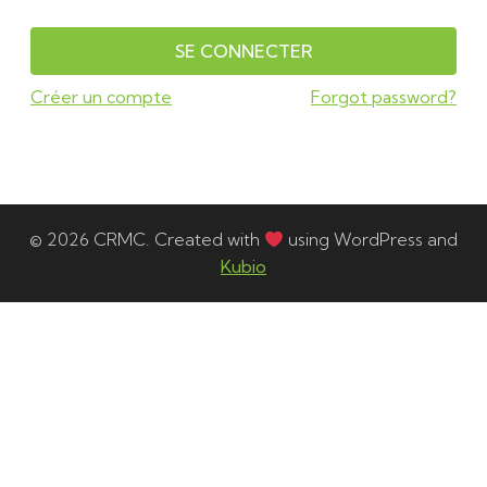
SE CONNECTER
Créer un compte
Forgot password?
© 2026 CRMC. Created with
using WordPress and
Kubio